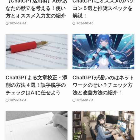
【ChatGPT活用術】AIがあ
ChatGPTにオススメのパソ
なたの献立を考える！使い
コン５選と推奨スペックを
方とオススメ入力文の紹介
解説！
2024-02-24
2024-02-10
ChatGPTよる文章校正・添
ChatGPTが遅いのはネット
削の方法４選！誤字脱字の
ワークのせい？チェック方
チェックはAIに任せよう
法と改善方法の紹介！
2024-01-04
2024-01-04