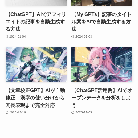
【ChatGPT】AIでアフィリ
【My GPTs】記事のタイト
エイトの記事を自動生成す
ル案をAIで自動生成する方
る方法
法
2024-01-04
2024-01-03
【文章校正GPT】AIが自動
【ChatGPT活用例】AIでオ
修正！漢字の使い分けから
ープンデータを分析をしよ
冗長表現まで完全対応
う
2023-12-16
2023-11-05